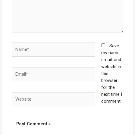
Name*
Save
my name,
email, and
website in
Email*
this
browser
for the
next time I
Website
comment.