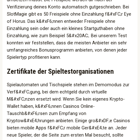
Verifizierung deines Konto automatisch gutgeschrieben. Bei
SlotMagie gibt es 50 Freispiele ohne Einzahlung f&#xFC;r Eye
of Horus. Das k&#xF6;nnen entweder Freispiele ohne
Einzahlung sein oder auch ein kleines Startguthaben ohne
Einzahlung, wie zum Beispiel 5&#x20AC;. Bei unserem Test
konnten wir feststellen, dass die meisten Anbieter ein sehr
umfangreiches Bonusprogramm anbieten, von denen jeder
Spielertyp profitieren kann.
Zertifikate der Spieltestorganisationen
Spielautomaten und Tischspiele stehen im Demomodus zur
Verf&#xFC;gung, bei dem echtgeld durch virtuelle
M&#xFC;nzen ersetzt wird. Wenn Sie kein eigenes Krypto-
Wallet haben, k&#xF6;nnen Casinos Online-
Tauschb&#xF6;rsen zum Empfang von
Kryptow&#xE4;hrungen anbieten. Einige gro&#xDF;e Casinos
bieten mobile Apps f&#xFC;r mobile Ger&#xE4;te an. Jeder
neue Spieler, der die Seite zum ersten Mal besucht, sollte