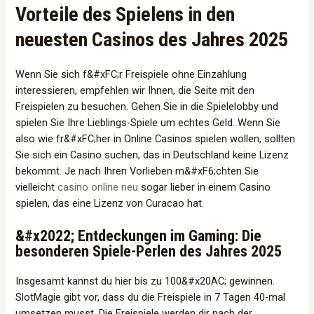
Vorteile des Spielens in den
neuesten Casinos des Jahres 2025
Wenn Sie sich f&#xFC;r Freispiele ohne Einzahlung
interessieren, empfehlen wir Ihnen, die Seite mit den
Freispielen zu besuchen. Gehen Sie in die Spielelobby und
spielen Sie Ihre Lieblings-Spiele um echtes Geld. Wenn Sie
also wie fr&#xFC;her in Online Casinos spielen wollen, sollten
Sie sich ein Casino suchen, das in Deutschland keine Lizenz
bekommt. Je nach Ihren Vorlieben m&#xF6;chten Sie
vielleicht
casino online neu
sogar lieber in einem Casino
spielen, das eine Lizenz von Curacao hat.
&#x2022; Entdeckungen im Gaming: Die
besonderen Spiele-Perlen des Jahres 2025
Insgesamt kannst du hier bis zu 100&#x20AC; gewinnen.
SlotMagie gibt vor, dass du die Freispiele in 7 Tagen 40-mal
umsetzen musst. Die Freispiele werden dir nach der