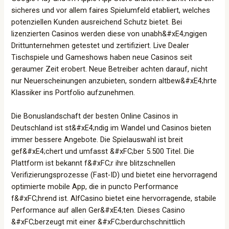
sicheres und vor allem faires Spielumfeld etabliert, welches
potenziellen Kunden ausreichend Schutz bietet. Bei
lizenzierten Casinos werden diese von unabh&#xE4;ngigen
Drittunternehmen getestet und zertifiziert. Live Dealer
Tischspiele und Gameshows haben neue Casinos seit
geraumer Zeit erobert. Neue Betreiber achten darauf, nicht
nur Neuerscheinungen anzubieten, sondern altbew&#xE4;hrte
Klassiker ins Portfolio aufzunehmen.
Die Bonuslandschaft der besten Online Casinos in
Deutschland ist st&#xE4;ndig im Wandel und Casinos bieten
immer bessere Angebote. Die Spielauswahl ist breit
gef&#xE4;chert und umfasst &#xFC;ber 5.500 Titel. Die
Plattform ist bekannt f&#xFC;r ihre blitzschnellen
Verifizierungsprozesse (Fast-ID) und bietet eine hervorragend
optimierte mobile App, die in puncto Performance
f&#xFC;hrend ist. AlfCasino bietet eine hervorragende, stabile
Performance auf allen Ger&#xE4;ten. Dieses Casino
&#xFC;berzeugt mit einer &#xFC;berdurchschnittlich