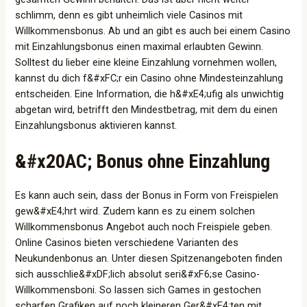
schlimm, denn es gibt unheimlich viele Casinos mit
Willkommensbonus. Ab und an gibt es auch bei einem Casino
mit Einzahlungsbonus einen maximal erlaubten Gewinn.
Solltest du lieber eine kleine Einzahlung vornehmen wollen,
kannst du dich f&#xFC;r ein Casino ohne Mindesteinzahlung
entscheiden. Eine Information, die h&#xE4;ufig als unwichtig
abgetan wird, betrifft den Mindestbetrag, mit dem du einen
Einzahlungsbonus aktivieren kannst.
&#x20AC; Bonus ohne Einzahlung
Es kann auch sein, dass der Bonus in Form von Freispielen
gew&#xE4;hrt wird. Zudem kann es zu einem solchen
Willkommensbonus Angebot auch noch Freispiele geben.
Online Casinos bieten verschiedene Varianten des
Neukundenbonus an. Unter diesen Spitzenangeboten finden
sich ausschlie&#xDF;lich absolut seri&#xF6;se Casino-
Willkommensboni. So lassen sich Games in gestochen
scharfen Grafiken auf noch kleineren Ger&#xE4;ten mit