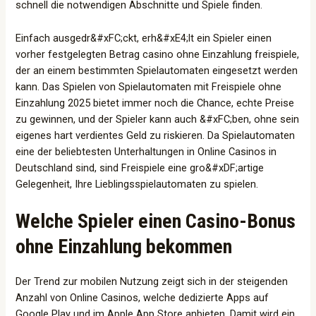
schnell die notwendigen Abschnitte und Spiele finden.
Einfach ausgedr&#xFC;ckt, erh&#xE4;lt ein Spieler einen
vorher festgelegten Betrag casino ohne Einzahlung freispiele,
der an einem bestimmten Spielautomaten eingesetzt werden
kann. Das Spielen von Spielautomaten mit Freispiele ohne
Einzahlung 2025 bietet immer noch die Chance, echte Preise
zu gewinnen, und der Spieler kann auch &#xFC;ben, ohne sein
eigenes hart verdientes Geld zu riskieren. Da Spielautomaten
eine der beliebtesten Unterhaltungen in Online Casinos in
Deutschland sind, sind Freispiele eine gro&#xDF;artige
Gelegenheit, Ihre Lieblingsspielautomaten zu spielen.
Welche Spieler einen Casino-Bonus
ohne Einzahlung bekommen
Der Trend zur mobilen Nutzung zeigt sich in der steigenden
Anzahl von Online Casinos, welche dedizierte Apps auf
Google Play und im Apple App Store anbieten. Damit wird ein