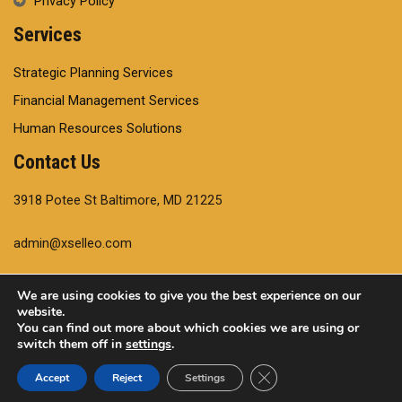
Privacy Policy
Services
Strategic Planning Services
Financial Management Services
Human Resources Solutions
Contact Us
3918 Potee St Baltimore, MD 21225
admin@xselleo.com
+14102204554
We are using cookies to give you the best experience on our
website.
You can find out more about which cookies we are using or
switch them off in
settings
.
Copyright © 2026 Maryland Business consultants | Powered by
Close GDPR Cookie Ban
Accept
Reject
Settings
Maryland Business consultants