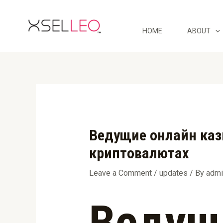
Skip
Post
to
navigation
content
HOME
ABOUT
Ведущие онлайн каз
криптовалютах
Leave a Comment
/
updates
/ By
admi
Ведущ