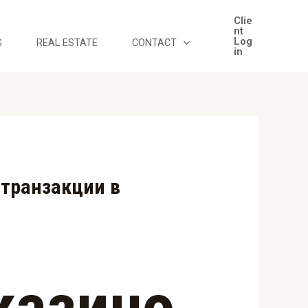
Clie
nt
Log
G
REAL ESTATE
CONTACT
in
 транзакции в
казино