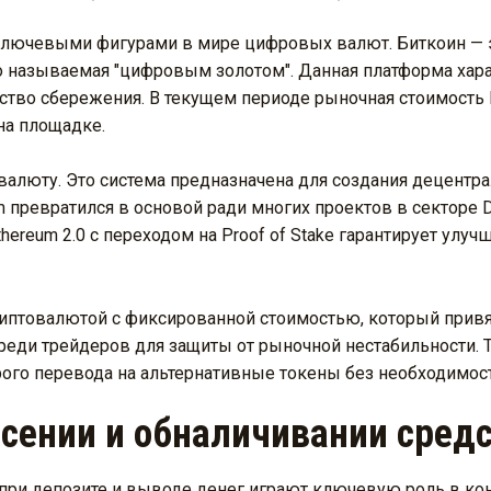
ся ключевыми фигурами в мире цифровых валют. Биткоин —
о называемая "цифровым золотом". Данная платформа хара
ство сбережения. В текущем периоде рыночная стоимость B
на площадке.
валюту. Это система предназначена для создания децентр
um превратился в основой ради многих проектов в секторе
thereum 2.0 с переходом на Proof of Stake гарантирует улу
 криптовалютой с фиксированной стоимостью, который прив
реди трейдеров для защиты от рыночной нестабильности. Т
ого перевода на альтернативные токены без необходимос
сении и обналичивании средс
при депозите и выводе денег играют ключевую роль в ко