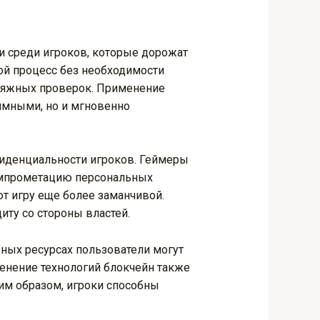
и среди игроков, которые дорожат
ой процесс без необходимости
атяжных проверок. Применение
нимными, но и мгновенно
иденциальности игроков. Геймеры
компрометацию персональных
т игру еще более заманчивой.
иту со стороны властей.
ных ресурсах пользователи могут
енение технологий блокчейн также
ким образом, игроки способны