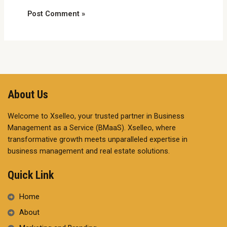
About Us
Welcome to Xselleo, your trusted partner in Business
Management as a Service (BMaaS). Xselleo, where
transformative growth meets unparalleled expertise in
business management and real estate solutions.
Quick Link
Home
About