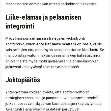
tasapainoisen dominoivan otteen pelihahmon tuloksista.
Liike-elämän ja pelaamisen
integrointi
Myös kasinomaailmassa strateginen vedonlyönti
scattereihin, kuten
Ante Bet more scatters on reels
, ei ole
vain pelaajien etu, vaan myös pelioperaattorien kilpailuetu. Se
mahdollistaa voiton maksimoinnin ja riskien hallinnan, mikä
on olennaista myös mobiilipelaamisen ja online-kasinojen
jatkuvasti kehittyvässä toimintaympäristössä.
Johtopäätös
Yhteenvetona voidaan todeta, että scatter-voittojen
strateginen ennakointi ja panostus ovat kasvavia trendejä,
jotka muovaavat nykypäivän kasinopelaajien käyttäytymistä.
Asiantuntija-analyyseihin ja dataan perustuvat