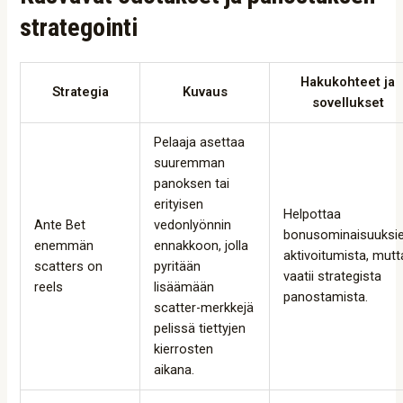
strategointi
Hakukohteet ja
Strategia
Kuvaus
sovellukset
Pelaaja asettaa
suuremman
panoksen tai
erityisen
Helpottaa
Ante Bet
vedonlyönnin
bonusominaisuuksi
enemmän
ennakkoon, jolla
aktivoitumista, mutt
scatters on
pyritään
vaatii strategista
reels
lisäämään
panostamista.
scatter-merkkejä
pelissä tiettyjen
kierrosten
aikana.