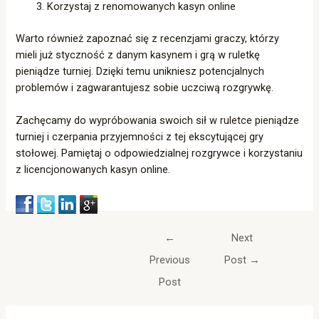
Korzystaj z renomowanych kasyn online
Warto również zapoznać się z recenzjami graczy, którzy
mieli już styczność z danym kasynem i grą w ruletkę
pieniądze turniej. Dzięki temu unikniesz potencjalnych
problemów i zagwarantujesz sobie uczciwą rozgrywkę.
Zachęcamy do wypróbowania swoich sił w ruletce pieniądze
turniej i czerpania przyjemności z tej ekscytującej gry
stołowej. Pamiętaj o odpowiedzialnej rozgrywce i korzystaniu
z licencjonowanych kasyn online.
←
Next
Previous
Post
→
Post