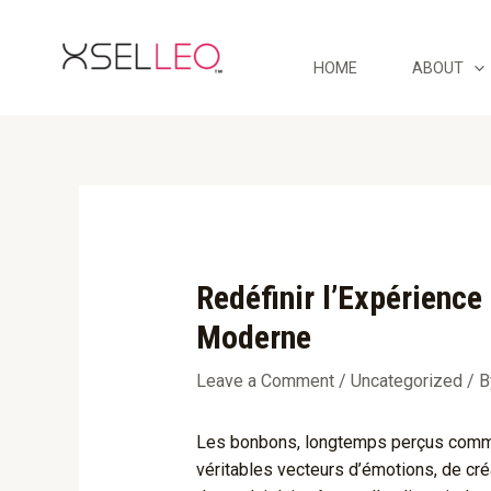
Skip
Post
to
navigation
content
HOME
ABOUT
Redéfinir l’Expérience
Moderne
Leave a Comment
/
Uncategorized
/ 
Les bonbons, longtemps perçus comme 
véritables vecteurs d’émotions, de créa