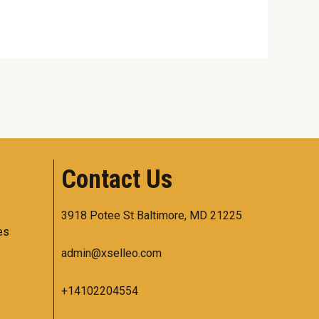
Contact Us
3918 Potee St Baltimore, MD 21225
es
admin@xselleo.com
+14102204554