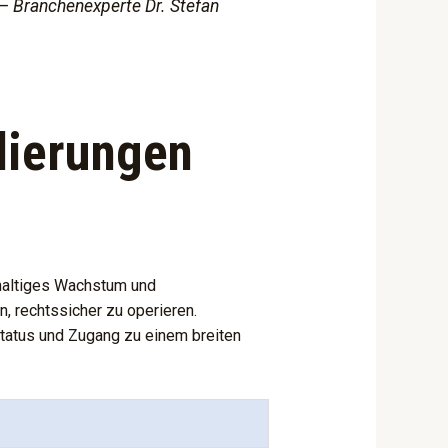
 – Branchenexperte Dr. Stefan
lierungen
hhaltiges Wachstum und
, rechtssicher zu operieren.
Status und Zugang zu einem breiten