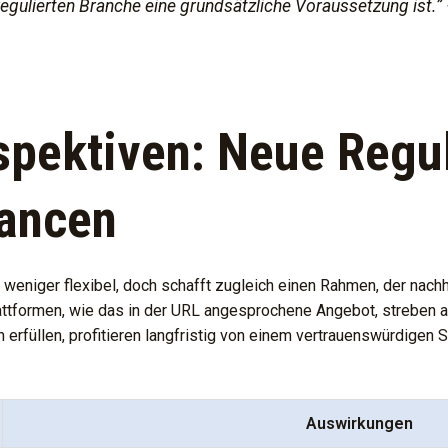
egulierten Branche eine grundsätzliche Voraussetzung ist.”
spektiven: Neue Regu
ancen
weniger flexibel, doch schafft zugleich einen Rahmen, der nac
attformen, wie das in der URL angesprochene Angebot, streben an
erfüllen, profitieren langfristig von einem vertrauenswürdigen 
Auswirkungen