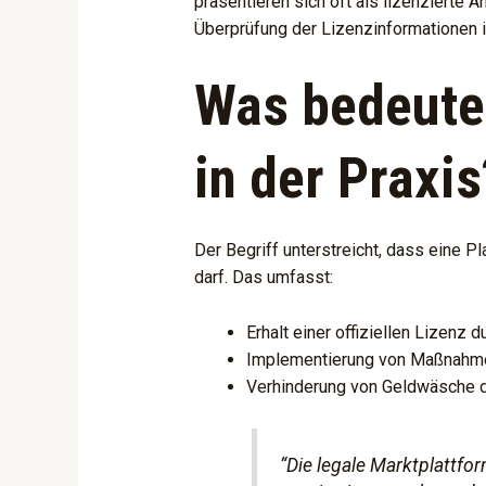
präsentieren sich oft als lizenzierte 
Überprüfung der Lizenzinformationen i
Was bedeutet
in der Praxis
Der Begriff unterstreicht, dass eine P
darf. Das umfasst:
Erhalt einer offiziellen Lizen
Implementierung von Maßnahmen
Verhinderung von Geldwäsche du
“Die legale Marktplattfo