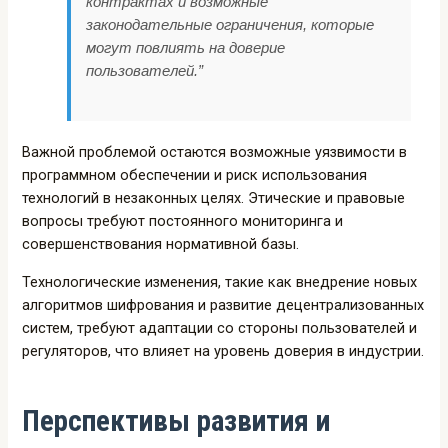
контрактах и возможные
законодательные ограничения, которые
могут повлиять на доверие
пользователей.”
Важной проблемой остаются возможные уязвимости в
программном обеспечении и риск использования
технологий в незаконных целях. Этические и правовые
вопросы требуют постоянного мониторинга и
совершенствования нормативной базы.
Технологические изменения, такие как внедрение новых
алгоритмов шифрования и развитие децентрализованных
систем, требуют адаптации со стороны пользователей и
регуляторов, что влияет на уровень доверия в индустрии.
Перспективы развития и