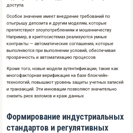
доступа.
Особое значение имеет внедрение требований по
отыгрышу депозита и другим моделям, которые
препятствуют злоупотреблениям и мошенничеству.
Например, в криптосистемах реализуются умные
контракты — автоматические соглашения, которые
выполняются при выполнении условий, обеспечивая
прозрачность и автоматизацию процессов.
Кроме того, новые модели аутентификации, такие как
многофакторная верификация на базе блокчейн-
технологий, повышают уровень защиты учетных записей
и транзакций. Эти инновации позволяют значительно
снизить риск взломов и краж данных.
Формирование индустриальных
стандартов и регулятивных