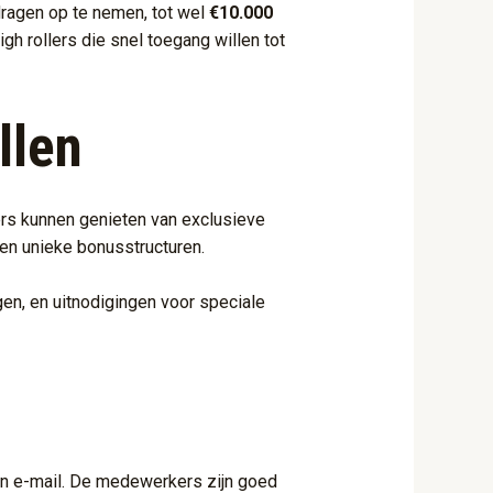
ragen op te nemen, tot wel
€10.000
igh rollers die snel toegang willen tot
llen
rs kunnen genieten van exclusieve
 en unieke bonusstructuren.
en, en uitnodigingen voor speciale
en e-mail. De medewerkers zijn goed