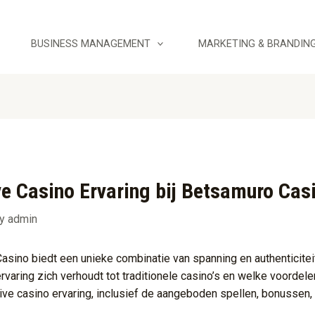
BUSINESS MANAGEMENT
MARKETING & BRANDIN
ive Casino Ervaring bij Betsamuro Cas
By
admin
asino biedt een unieke combinatie van spanning en authenticitei
varing zich verhoudt tot traditionele casino’s en welke voordelen
ive casino ervaring, inclusief de aangeboden spellen, bonussen