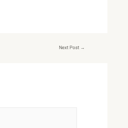
Next Post
→