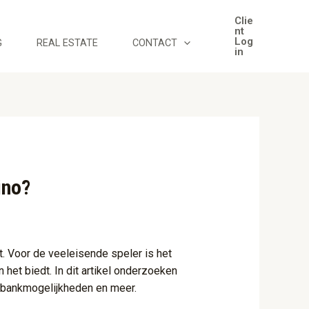
Clie
nt
Log
G
REAL ESTATE
CONTACT
in
ino?
t. Voor de veeleisende speler is het
 het biedt. In dit artikel onderzoeken
, bankmogelijkheden en meer.