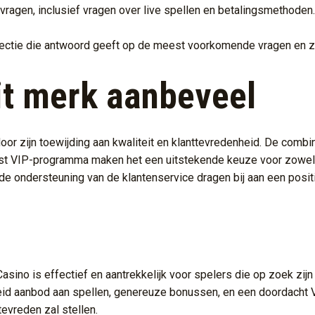
vragen, inclusief vragen over live spellen en betalingsmethoden.
sectie die antwoord geeft op de meest voorkomende vragen en z
it merk aanbeveel
r zijn toewijding aan kwaliteit en klanttevredenheid. De combin
ust VIP-programma maken het een uitstekende keuze voor zowel 
de ondersteuning van de klantenservice dragen bij aan een posit
Casino is effectief en aantrekkelijk voor spelers die op zoek zij
reid aanbod aan spellen, genereuze bonussen, en een doordacht 
evreden zal stellen.