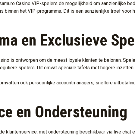
tsamuro Casino VIP-spelers de mogelijkheid om aanzienlijke bed
tus binnen het VIP-programma. Dit is een aanzienlijke troef voor h
ma en Exclusieve Spe
no is ontworpen om de meest loyale klanten te belonen. Spele
 reguliere spelers. Dit omvat speciale tafels met hogere inzetten
vatten ook persoonlijke accountmanagers, snellere uitbetaling
ce en Ondersteuning
e klantenservice, met ondersteuning beschikbaar via live chat 