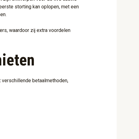
eerste storting kan oplopen, met een
nen.
rs, waardoor zij extra voordelen
ieten
t verschillende betaalmethoden,