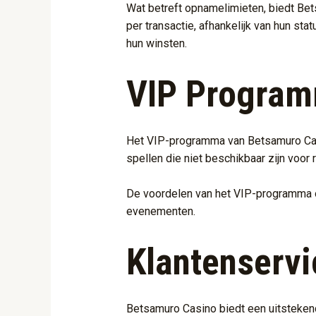
Wat betreft opnamelimieten, biedt Be
per transactie, afhankelijk van hun sta
hun winsten.
VIP Program
Het VIP-programma van Betsamuro Casi
spellen die niet beschikbaar zijn voor
De voordelen van het VIP-programma om
evenementen.
Klantenservi
Betsamuro Casino biedt een uitstekend