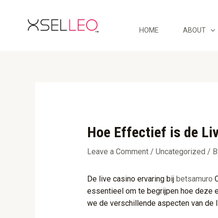
Skip
Post
to
navigation
content
HOME
ABOUT
Hoe Effectief is de L
Leave a Comment
/
Uncategorized
/ 
De live casino ervaring bij
betsamuro
C
essentieel om te begrijpen hoe deze er
we de verschillende aspecten van de l