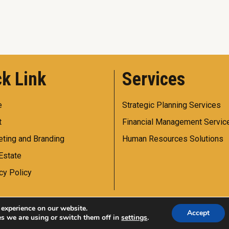
k Link
Services
e
Strategic Planning Services
t
Financial Management Servic
ting and Branding
Human Resources Solutions
Estate
cy Policy
 experience on our website.
Accept
26 Maryland Business consultants | Powered by Maryland Busin
s we are using or switch them off in
settings
.