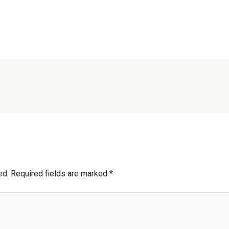
ed.
Required fields are marked
*