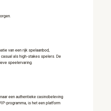
orgen.
atie van een rijk spelaanbod,
casual als high-stakes spelers. De
ieve speelervaring.
n naar een authentieke casinobeleving
VIP-programma, is het een platform