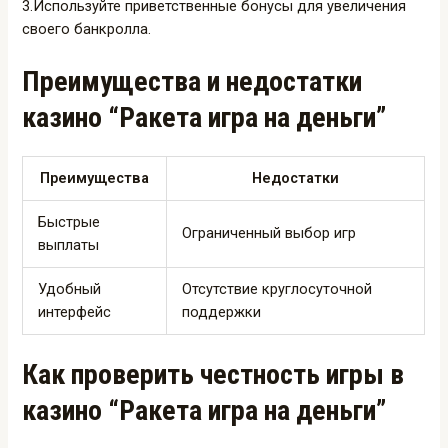
3.Используйте приветственные бонусы для увеличения
своего банкролла.
Преимущества и недостатки
казино “Ракета игра на деньги”
Преимущества
Недостатки
Быстрые
Ограниченный выбор игр
выплаты
Удобный
Отсутствие круглосуточной
интерфейс
поддержки
Как проверить честность игры в
казино “Ракета игра на деньги”