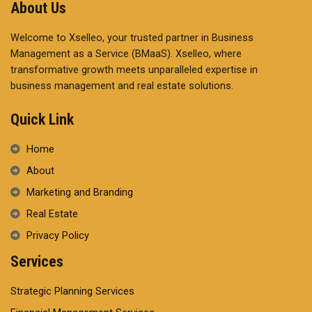
About Us
Welcome to Xselleo, your trusted partner in Business
Management as a Service (BMaaS). Xselleo, where
transformative growth meets unparalleled expertise in
business management and real estate solutions.
Quick Link
Home
About
Marketing and Branding
Real Estate
Privacy Policy
Services
Strategic Planning Services