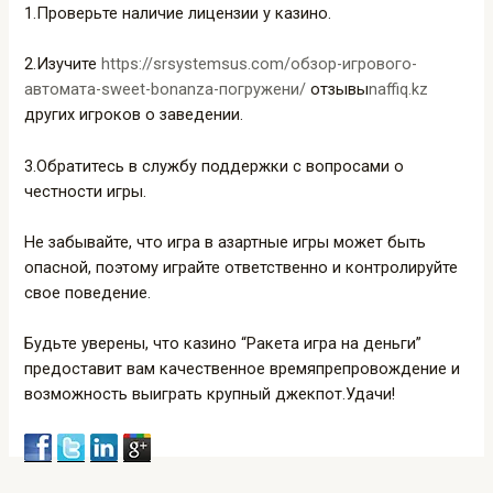
1.Проверьте наличие лицензии у казино.
2.Изучите
https://srsystemsus.com/обзор-игрового-
автомата-sweet-bonanza-погружени/
отзывы
naffiq.kz
других игроков о заведении.
3.Обратитесь в службу поддержки с вопросами о
честности игры.
Не забывайте, что игра в азартные игры может быть
опасной, поэтому играйте ответственно и контролируйте
свое поведение.
Будьте уверены, что казино “Ракета игра на деньги”
предоставит вам качественное времяпрепровождение и
возможность выиграть крупный джекпот.Удачи!