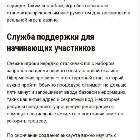
периоде. Таким способом, игра без опасности
становится прекрасным инструментом для тренировки к
реальной игре в казино.
Служба поддержки для
начинающих участников
Свежие игроки нередко сталкиваются с набором
запросов во время первого опыта с онлайн-казино.
Оформление профиля — это стартовый этап, который
нужно пройти. Обычно процедура отнимает не дольше
пяти минут и запрашивает ввода базовой информации,
таких как e-mail адрес и секретный код. Некоторые
ресурсы предлагают упрощенную регистрацию с
помощью социальные сети, что в состоянии заметно
ускорить процесс.
По окончании создания аккаунта важно изучить с