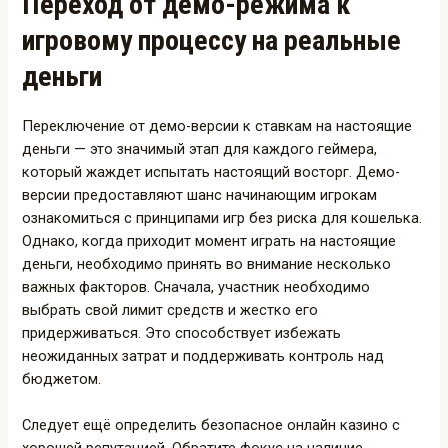
Переход от демо-режима к
игровому процессу на реальные
деньги
Переключение от демо-версии к ставкам на настоящие
деньги — это значимый этап для каждого геймера,
который жаждет испытать настоящий восторг. Демо-
версии предоставляют шанс начинающим игрокам
ознакомиться с принципами игр без риска для кошелька.
Однако, когда приходит момент играть на настоящие
деньги, необходимо принять во внимание несколько
важных факторов. Сначала, участник необходимо
выбрать свой лимит средств и жестко его
придерживаться. Это способствует избежать
неожиданных затрат и поддерживать контроль над
бюджетом.
Следует ещё определить безопасное онлайн казино с