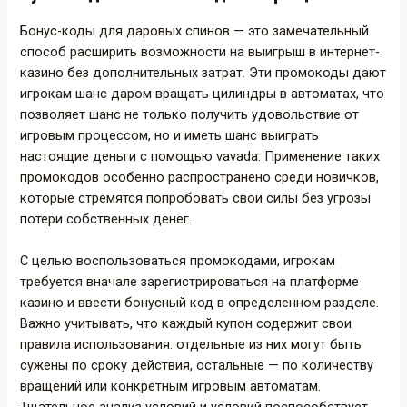
Бонус-коды для даровых спинов — это замечательный
способ расширить возможности на выигрыш в интернет-
казино без дополнительных затрат. Эти промокоды дают
игрокам шанс даром вращать цилиндры в автоматах, что
позволяет шанс не только получить удовольствие от
игровым процессом, но и иметь шанс выиграть
настоящие деньги с помощью vavada. Применение таких
промокодов особенно распространено среди новичков,
которые стремятся попробовать свои силы без угрозы
потери собственных денег.
С целью воспользоваться промокодами, игрокам
требуется вначале зарегистрироваться на платформе
казино и ввести бонусный код в определенном разделе.
Важно учитывать, что каждый купон содержит свои
правила использования: отдельные из них могут быть
сужены по сроку действия, остальные — по количеству
вращений или конкретным игровым автоматам.
Тщательное анализ условий и условий поспособствует