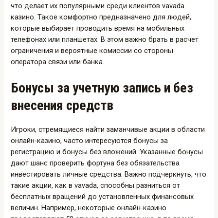
что делает их популярными среди клиентов vavada
казино. Такое комфортно предназначено для людей,
которые выбирает проводить время на мобильных
телефонах или планшетах. В этом важно брать в расчет
ограничения и вероятные комиссии со стороны
оператора связи или банка.
Бонусы за учетную запись и без
внесения средств
Игроки, стремящиеся найти заманчивые акции в области
онлайн-казино, часто интересуются бонусы за
регистрацию и бонусы без вложений. Указанные бонусы
дают шанс проверить фортуна без обязательства
инвестировать личные средства. Важно подчеркнуть, что
такие акции, как в vavada, способны разниться от
бесплатных вращений до установленных финансовых
величин. Например, некоторые онлайн-казино