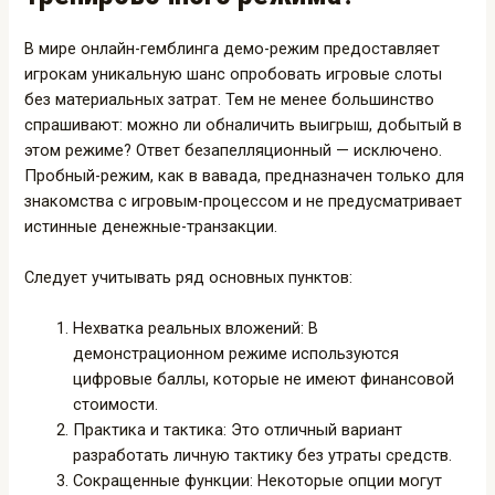
В мире онлайн-гемблинга демо-режим предоставляет
игрокам уникальную шанс опробовать игровые слоты
без материальных затрат. Тем не менее большинство
спрашивают: можно ли обналичить выигрыш, добытый в
этом режиме? Ответ безапелляционный — исключено.
Пробный-режим, как в вавада, предназначен только для
знакомства с игровым-процессом и не предусматривает
истинные денежные-транзакции.
Следует учитывать ряд основных пунктов:
Нехватка реальных вложений: В
демонстрационном режиме используются
цифровые баллы, которые не имеют финансовой
стоимости.
Практика и тактика: Это отличный вариант
разработать личную тактику без утраты средств.
Сокращенные функции: Некоторые опции могут