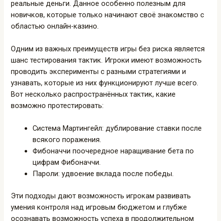
реальные деньги. Данное особенно полезным для
новичков, которые только начинают своё знакомство с
областью онлайн-казино.
Одним из важных преимуществ игры без риска является
шанс тестирования тактик. Игроки имеют возможность
проводить эксперименты с разными стратегиями и
узнавать, которые из них функционируют лучше всего.
Вот несколько распространённых тактик, какие
возможно протестировать:
Система Мартингейл: дублирование ставки после
всякого поражения.
Фибоначчи поочередное наращивание бета по
цифрам Фибоначчи.
Пароли: удвоение вклада после победы.
Эти подходы дают возможность игрокам развивать
умения контроля над игровым бюджетом и глубже
осознавать возможность успеха в продолжительном