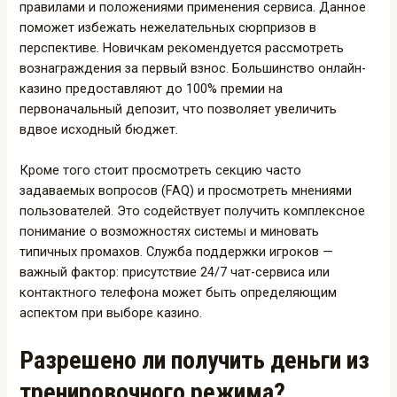
правилами и положениями применения сервиса. Данное
поможет избежать нежелательных сюрпризов в
перспективе. Новичкам рекомендуется рассмотреть
вознаграждения за первый взнос. Большинство онлайн-
казино предоставляют до 100% премии на
первоначальный депозит, что позволяет увеличить
вдвое исходный бюджет.
Кроме того стоит просмотреть секцию часто
задаваемых вопросов (FAQ) и просмотреть мнениями
пользователей. Это содействует получить комплексное
понимание о возможностях системы и миновать
типичных промахов. Служба поддержки игроков —
важный фактор: присутствие 24/7 чат-сервиса или
контактного телефона может быть определяющим
аспектом при выборе казино.
Разрешено ли получить деньги из
тренировочного режима?