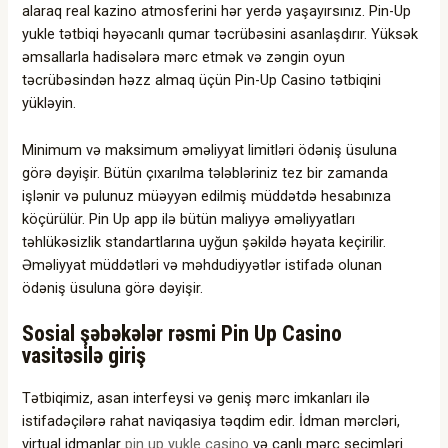
alaraq real kazino atmosferini hər yerdə yaşayırsınız. Pin-Up
yukle tətbiqi həyəcanlı qumar təcrübəsini asanlaşdırır. Yüksək
əmsallarla hadisələrə mərc etmək və zəngin oyun
təcrübəsindən həzz almaq üçün Pin-Up Casino tətbiqini
yükləyin.
Minimum və maksimum əməliyyat limitləri ödəniş üsuluna
görə dəyişir. Bütün çıxarılma tələbləriniz tez bir zamanda
işlənir və pulunuz müəyyən edilmiş müddətdə hesabınıza
köçürülür. Pin Up app ilə bütün maliyyə əməliyyatları
təhlükəsizlik standartlarına uyğun şəkildə həyata keçirilir.
Əməliyyat müddətləri və məhdudiyyətlər istifadə olunan
ödəniş üsuluna görə dəyişir.
Sosial şəbəkələr rəsmi Pin Up Casino
vasitəsilə giriş
Tətbiqimiz, asan interfeysi və geniş mərc imkanları ilə
istifadəçilərə rahat naviqasiya təqdim edir. İdman mərcləri,
virtual idmanlar
pin up yukle casino
və canlı mərc seçimləri