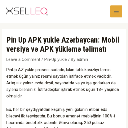
Skip
Post
Main
to
navigation
Men
content
Pin Up APK yukle Azərbaycan: Mobil
versiya və APK yükləmə təlimatı
Leave a Comment
/
Pin-Up yukle
/ By
admin
PinUp AZ yukle prosesi sadədir, lakin təhlükəsizliyi təmin
etmək üçün yalnız rəsmi saytdan istifadə etmək vacibdir.
Artıq siz yalnız evdə deyil, səyahətdə və ya işə gedərkən də
əylənə bilərsiniz. İstifadəçilər iştirak etmək üçün 18+ yaşında
olmalıdır.
Bu, hər bir qeydiyyatdan keçmiş yeni gələnin etibar edə
biləcəyi ilk təşviqatdır. Bu bonus əmanət məbləğinin 100%-i
həcmində birdəfəlik ödənilir. Əlavə olaraq, 250 pulsuz