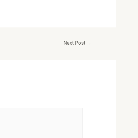
Next Post
→