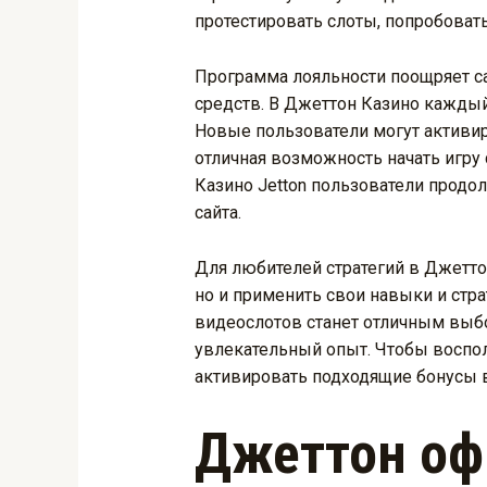
протестировать слоты, попробоват
Программа лояльности поощряет 
средств. В Джеттон Казино кажды
Новые пользователи могут активи
отличная возможность начать игр
Казино Jetton пользователи прод
сайта.
Для любителей стратегий в Джеттон
но и применить свои навыки и ст
видеослотов станет отличным выб
увлекательный опыт. Чтобы воспо
активировать подходящие бонусы в
Джеттон оф