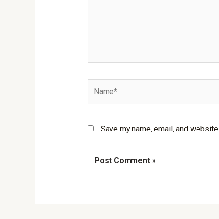
Name*
Save my name, email, and website i