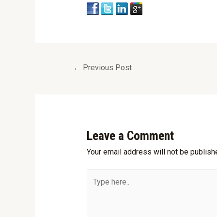
←
Previous Post
Leave a Comment
Your email address will not be publish
Type
here..