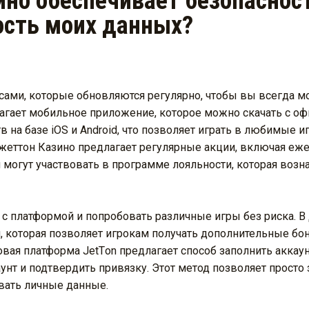
но обеспечивает безопаснос
сть моих данных?
ами, которые обновляются регулярно, чтобы вы всегда мог
длагает мобильное приложение, которое можно скачать с оф
 на базе iOS и Android, что позволяет играть в любимые 
Джеттон Казино предлагает регулярные акции, включая е
могут участвовать в программе лояльности, которая возна
 с платформой и попробовать различные игры без риска. 
, которая позволяет игрокам получать дополнительные бон
овая платформа JetТon предлагает способ заполнить аккаун
унт и подтвердить привязку. Этот метод позволяет просто
вать личные данные.