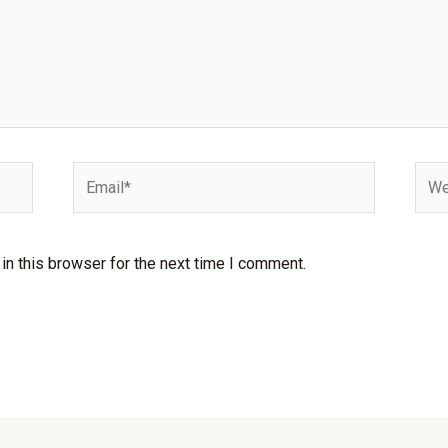
Email*
Webs
n this browser for the next time I comment.