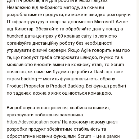
для IT-проєктів, а й для роботи в інших галузях.
Незалежно від вибраного методу, за яким ви
розроблятимете продукти, ви можете швидко розгорнути
IT-інфраструктуру в хмарі за допомогою Microsoft Azure
від Київстар. Зберігайте та обробляйте дані у понад a
hundred дата-центрах у 60 країнах світу і з легкістю
організуйте дистанційну роботу без необхідності
утримувати фізичні сервери. Якщо Agile говорить нам про
те, що продукт треба створювати швидко, гнучко та з
можливістю вносити зміни на кожному етапі, то Scrum
пояснює, як саме ми будемо це робити. Dash
що таке
скрам
backlog — містить функціональність, обрану
Product Proprietor із Product Backlog. Всі функції розбиті
по задачах, кожна з яких оцінюється командою.
Випробовувати нові рішення, «набивати шишки»,
враховувати побажання замовника.
https://deveducation.com/
На кожному новому циклі
розробки продукт зберігатиме стабільність та
обростатиме новими функціями. Scrum – це а рамки