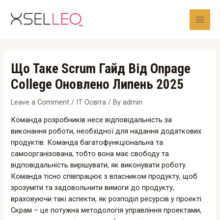
Skip
Post
Main
to
navigation
Men
content
Що Таке Scrum Гайд Від Onpage
College Оновлено Липень 2025
Leave a Comment
/
IT Освіта
/ By
admin
Команда розробників несе відповідальність за
виконання роботи, необхідної для надання додаткових
продуктів. Команда багатофункціональна та
самоорганізована, тобто вона має свободу та
відповідальність вирішувати, як виконувати роботу.
Команда тісно співпрацює з власником продукту, щоб
зрозуміти та задовольнити вимоги до продукту,
враховуючи такі аспекти, як розподіл ресурсів у проекті.
Скрам – це потужна методологія управління проектами,