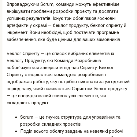
Впроваджуючи Scrum, команди можуть ефективніше
вирішувати проблеми розробки проекту та досягати
успішних результатів. Існує три обов’язкові/основні
артефакти у скрамі — беклог продукту, беклог спринту й
інкремент. Вони необхідні, щоб постачати програмне
забезпечення, яке буде цінним для ваших замовників.
Беклог Спринту — це список вибраних елементів із
Беклогу Продукту, які Команда Розробників
зобов’язується завершити під час Спринту. Беклог
Спринту створюється командою розробників і
відображає роботу, яку потрібно виконати за узгоджений
період часу, який називається Спринтом. Белог продукту
— це впорядкований список усіх елементів, які
складають продукт.
Scrum — це гнучка структура для управління та
розробки складних проектів.
Поділ всього обсягу завдань на невеликі робочі