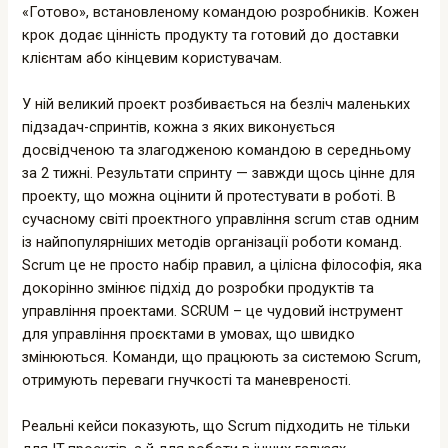
«Готово», встановленому командою розробників. Кожен
крок додає цінність продукту та готовий до доставки
клієнтам або кінцевим користувачам.
У ній великий проект розбивається на безліч маленьких
підзадач-спринтів, кожна з яких виконується
досвідченою та злагодженою командою в середньому
за 2 тижні. Результати спринту — завжди щось цінне для
проекту, що можна оцінити й протестувати в роботі. В
сучасному світі проектного управління scrum став одним
із найпопулярніших методів організації роботи команд.
Scrum це не просто набір правил, а цілісна філософія, яка
докорінно змінює підхід до розробки продуктів та
управління проектами. SCRUM – це чудовий інструмент
для управління проєктами в умовах, що швидко
змінюються. Команди, що працюють за системою Scrum,
отримують переваги гнучкості та маневреності.
Реальні кейси показують, що Scrum підходить не тільки