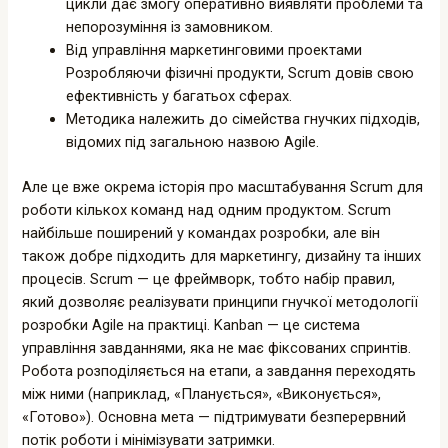
цикли дає змогу оперативно виявляти проблеми та
непорозуміння із замовником.
Від управління маркетинговими проектами
Розробляючи фізичні продукти, Scrum довів свою
ефективність у багатьох сферах.
Методика належить до сімейства гнучких підходів,
відомих під загальною назвою Agile.
Але це вже окрема історія про масштабування Scrum для
роботи кількох команд над одним продуктом. Scrum
найбільше поширений у командах розробки, але він
також добре підходить для маркетингу, дизайну та інших
процесів. Scrum — це фреймворк, тобто набір правил,
який дозволяє реалізувати принципи гнучкої методології
розробки Agile на практиці. Kanban — це система
управління завданнями, яка не має фіксованих спринтів.
Робота розподіляється на етапи, а завдання переходять
між ними (наприклад, «Планується», «Виконується»,
«Готово»). Основна мета — підтримувати безперервний
потік роботи і мінімізувати затримки.