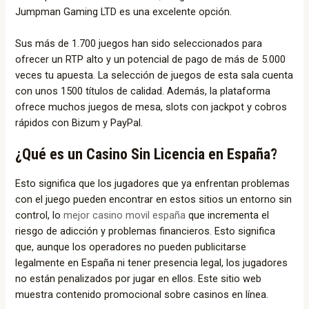
Jumpman Gaming LTD es una excelente opción.
Sus más de 1.700 juegos han sido seleccionados para
ofrecer un RTP alto y un potencial de pago de más de 5.000
veces tu apuesta. La selección de juegos de esta sala cuenta
con unos 1500 títulos de calidad. Además, la plataforma
ofrece muchos juegos de mesa, slots con jackpot y cobros
rápidos con Bizum y PayPal.
¿Qué es un Casino Sin Licencia en España?
Esto significa que los jugadores que ya enfrentan problemas
con el juego pueden encontrar en estos sitios un entorno sin
control, lo
mejor casino movil españa
que incrementa el
riesgo de adicción y problemas financieros. Esto significa
que, aunque los operadores no pueden publicitarse
legalmente en España ni tener presencia legal, los jugadores
no están penalizados por jugar en ellos. Este sitio web
muestra contenido promocional sobre casinos en línea.