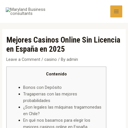
Skip
Post
Main
to
navigation
Men
content
Mejores Casinos Online Sin Licencia
en España en 2025
Leave a Comment
/
casino
/ By
admin
Contenido
Bonos con Depósito
Tragaperras con las mejores
probabilidades
¿Son legales las máquinas tragamonedas
en Chile?
En qué nos basamos para elegir los
mejores casinos online en España