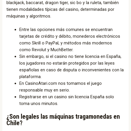
blackjack, baccarat, dragon tiger, sic bo y la ruleta, también
tienen modalidades típicas del casino, determinadas por
máquinas y algoritmos.
Entre las opciones más comunes se encuentran
tarjetas de crédito y débito, monederos electrónicos
como Skrill o PayPal, y métodos más modernos
como Revolut y MuchBetter.
Sin embargo, si el casino no tiene licencia en España,
los jugadores no estarán protegidos por las leyes
españolas en caso de disputa o inconvenientes con la
plataforma.
En CasinoAtari.com nos tomamos el juego
responsable muy en serio.
Registrarse en un casino sin licencia España solo
toma unos minutos.
¿Son legales las máquinas tragamonedas en
Chile?