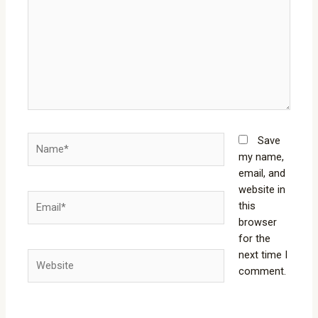
Name*
Save
my name,
email, and
website in
Email*
this
browser
for the
next time I
Website
comment.