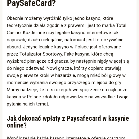
PaySafeCard?
Obecnie możemy wyróżnić tylko jedno kasyno, które
teoretycznie działa zgodnie z prawem i jest to marka Total
Casino. Każde inne niby legalne kasyno internetowe tak
naprawdę działa nielegalnie, natomiast jest to oczywiście
absurd. Jedyne legalne kasyno w Polsce jest oferowane
przez Totalizator Sportowy. Fake kasyna, które chcą
wyżebrać pieniądze od gracza, by następnie nigdy więcej się
do niego odezwać. Nowi gracze, którzy dopiero stawiają
swoje pierwsze kroki w hazardzie, mogą mieć ból głowy w
momencie wybrania swojego przyszłego miejsca do gry.
Mamy nadzieję, że to szczegółowe spojrzenie na najlepsze
kasyna w Polsce zdołało odpowiedzieć na wszystkie Twoje
pytania na ich temat.
Jak dokonać wpłaty z Paysafecard w kasynie
online?
Współcześnie każde kasyno internetowe oferuje graczom