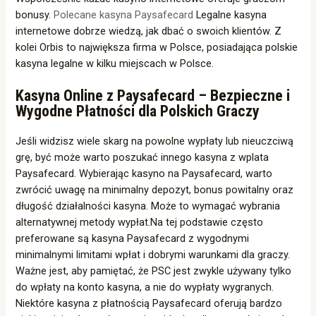
bonusy.
Polecane kasyna Paysafecard
Legalne kasyna
internetowe dobrze wiedzą, jak dbać o swoich klientów. Z
kolei Orbis to największa firma w Polsce, posiadająca polskie
kasyna legalne w kilku miejscach w Polsce.
Kasyna Online z Paysafecard – Bezpieczne i
Wygodne Płatności dla Polskich Graczy
Jeśli widzisz wiele skarg na powolne wypłaty lub nieuczciwą
grę, być może warto poszukać innego kasyna z wplata
Paysafecard. Wybierając kasyno na Paysafecard, warto
zwrócić uwagę na minimalny depozyt, bonus powitalny oraz
długość działalności kasyna. Może to wymagać wybrania
alternatywnej metody wypłat.Na tej podstawie często
preferowane są kasyna Paysafecard z wygodnymi
minimalnymi limitami wpłat i dobrymi warunkami dla graczy.
Ważne jest, aby pamiętać, że PSC jest zwykle używany tylko
do wpłaty na konto kasyna, a nie do wypłaty wygranych.
Niektóre kasyna z płatnością Paysafecard oferują bardzo