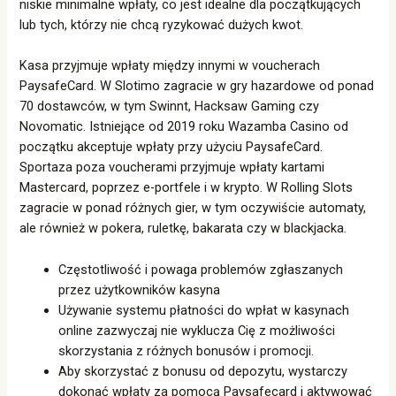
niskie minimalne wpłaty, co jest idealne dla początkujących
lub tych, którzy nie chcą ryzykować dużych kwot.
Kasa przyjmuje wpłaty między innymi w voucherach
PaysafeCard. W Slotimo zagracie w gry hazardowe od ponad
70 dostawców, w tym Swinnt, Hacksaw Gaming czy
Novomatic. Istniejące od 2019 roku Wazamba Casino od
początku akceptuje wpłaty przy użyciu PaysafeCard.
Sportaza poza voucherami przyjmuje wpłaty kartami
Mastercard, poprzez e-portfele i w krypto. W Rolling Slots
zagracie w ponad różnych gier, w tym oczywiście automaty,
ale również w pokera, ruletkę, bakarata czy w blackjacka.
Częstotliwość i powaga problemów zgłaszanych
przez użytkowników kasyna
Używanie systemu płatności do wpłat w kasynach
online zazwyczaj nie wyklucza Cię z możliwości
skorzystania z różnych bonusów i promocji.
Aby skorzystać z bonusu od depozytu, wystarczy
dokonać wpłaty za pomocą Paysafecard i aktywować