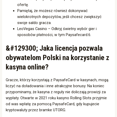
ofertę.
Pamiętaj, że możesz również dokonywać
wielokrotnych depozytów, jeśli chcesz zwiększyć
swoje saldo gracza.
LeoVegas Casino – Odkryj świetny wybór gier i
sposobów płatności, w tym Paysafecard.6.
&#129300; Jaka licencja pozwala
obywatelom Polski na korzystanie z
kasyna online?
Gracze, którzy korzystają z PaysafeCard w kasynach, mogą
liczyć na doładowania i inne atrakcyjne bonusy. Na koniec
przypominamy, że kasyna z reguły nie doliczają prowizji za
wypłaty. Otwarte w 2021 roku kasyno Rolling Slots przyjmie
od was wpłatę za pomocą PaysafeCard, gdy kupujecie
kryptowaluty przez bramke UTORG.