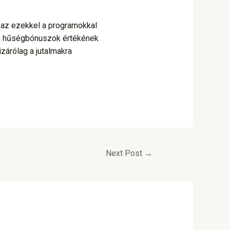
k az ezekkel a programokkal
 a hűségbónuszok értékének
izárólag a jutalmakra
Next Post
→