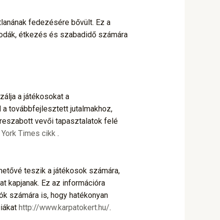
lanának fedezésére bővült. Ez a
llodák, étkezés és szabadidő számára
álja a játékosokat a
 a továbbfejlesztett jutalmakhoz,
treszabott vevői tapasztalatok felé
York Times cikk
.
hetővé teszik a játékosok számára,
at kapjanak. Ez az információra
nók számára is, hogy hatékonyan
giákat
http://www.karpatokert.hu/
.