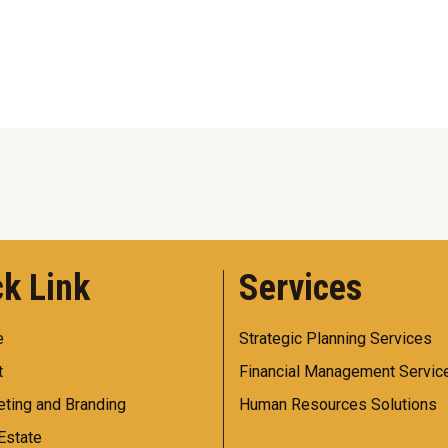
k Link
Services
e
Strategic Planning Services
t
Financial Management Servic
ting and Branding
Human Resources Solutions
Estate