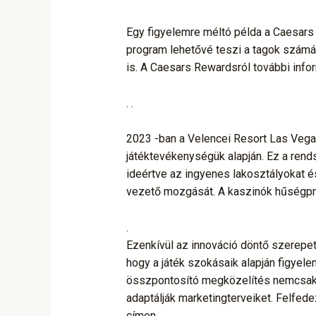
Egy figyelemre méltó példa a Caesars
program lehetővé teszi a tagok számá
is. A Caesars Rewardsról további info
. .
2023 -ban a Velencei Resort Las Vegas
játéktevékenységük alapján. Ez a rends
ideértve az ingyenes lakosztályokat és
vezető mozgását. A kaszinók hűségpr
.
Ezenkívül az innováció döntő szerepe
hogy a játék szokásaik alapján figyele
összpontosító megközelítés nemcsak j
adaptálják marketingterveiket. Felfede
címen.