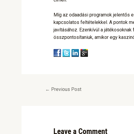
Míg az odaadási programok jelentős el
kapcsolatos feltételekkel. A pontok
javításához. Ezenkívül a játékosoknak 
összpontosítaniuk, amikor egy kaszinó
←
Previous Post
Leave a Comment