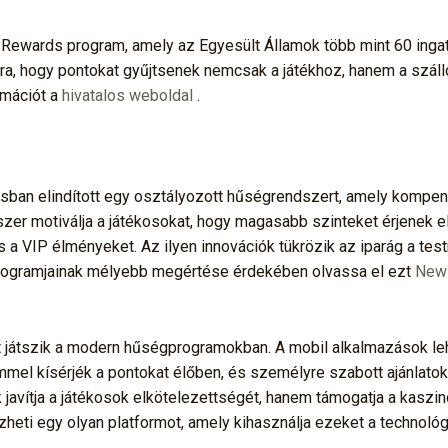
 Rewards program, amely az Egyesült Államok több mint 60 ingat
ra, hogy pontokat gyűjtsenek nemcsak a játékhoz, hanem a szá
rmációt a
hivatalos weboldal
.
ban elindított egy osztályozott hűségrendszert, amely kompenz
zer motiválja a játékosokat, hogy magasabb szinteket érjenek el
 a VIP élményeket. Az ilyen innovációk tükrözik az iparág a tes
ogramjainak mélyebb megértése érdekében olvassa el ezt
New 
t játszik a modern hűségprogramokban. A mobil alkalmazások le
mmel kísérjék a pontokat élőben, és személyre szabott ajánlatok
avítja a játékosok elkötelezettségét, hanem támogatja a kaszi
zheti egy olyan platformot, amely kihasználja ezeket a technoló