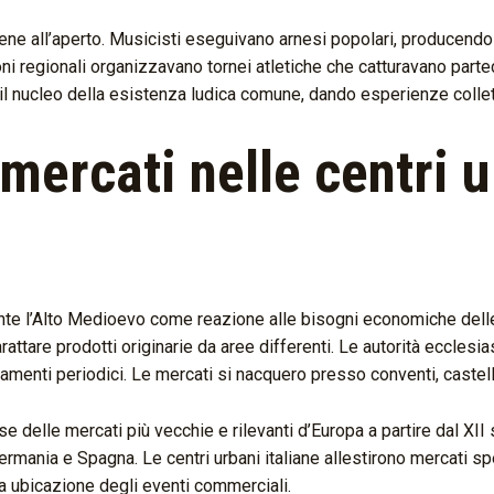
e all’aperto. Musicisti eseguivano arnesi popolari, producendo am
ioni regionali organizzavano tornei atletiche che catturavano parte
l nucleo della esistenza ludica comune, dando esperienze collet
mercati nelle centri 
e l’Alto Medioevo come reazione alle bisogni economiche delle co
attare prodotti originarie da aree differenti. Le autorità ecclesia
amenti periodici. Le mercati si nacquero presso conventi, castelli 
delle mercati più vecchie e rilevanti d’Europa a partire dal XII
 Germania e Spagna. Le centri urbani italiane allestirono mercati sp
la ubicazione degli eventi commerciali.