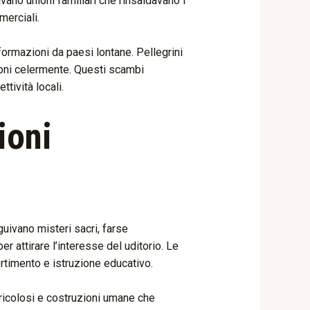
avano unioni familiari che rinsaldavano i
merciali.
formazioni da paesi lontane. Pellegrini
ioni celermente. Questi scambi
tività locali.
ioni
uivano misteri sacri, farse
r attirare l’interesse del uditorio. Le
ertimento e istruzione educativo.
ricolosi e costruzioni umane che