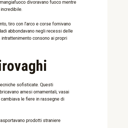
. I mangiafuoco divoravano fuoco mentre
incredibile.
to, tiro con l’arco e corse fornivano
dadi abbondavano negli recessi delle
a intrattenimento consono ai propri
irovaghi
tecniche sofisticate. Questi
bbricavano arnesi ornamentali, vasai
 cambiava le fiere in rassegne di
rasportavano prodotti straniere