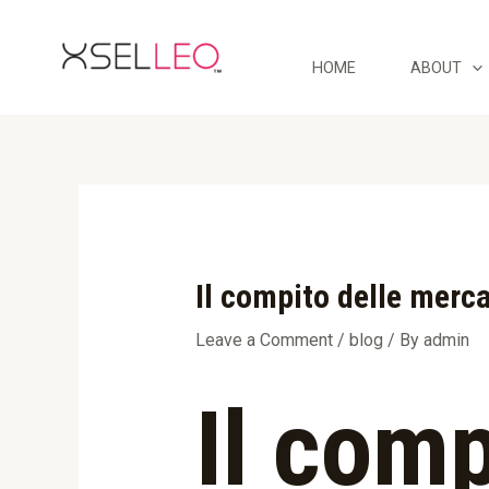
Skip
Post
to
navigation
content
HOME
ABOUT
Il compito delle mercat
Leave a Comment
/
blog
/ By
admin
Il comp