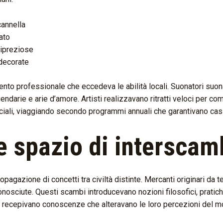
annella
ato
ipreziose
decorate
imento professionale che eccedeva le abilità locali. Suonatori suon
ndarie e arie d’amore. Artisti realizzavano ritratti veloci per com
ciali, viaggiando secondo programmi annuali che garantivano ca
e spazio di interscamb
agazione di concetti tra civiltà distinte. Mercanti originari da 
nosciute. Questi scambi introducevano nozioni filosofici, pratic
li recepivano conoscenze che alteravano le loro percezioni del m