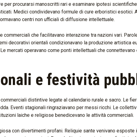
re per procurarsi manoscritti rari e esaminare ipotesi scientifiche
isticati. Medici condividevano formule di cure erboristici esotici.
mavano centri non ufficiali di diffusione intellettuale.
e commerciali che facilitavano interazione tra nazioni vari. Parol
 Temi decorativi orientali condizionavano la produzione artistica e
. Le mercati operavano come ponti intellettuali che connettevano 
onali e festività pubb
ommerciali distintive legate al calendario rurale e sacro. Le fier
da. Eventi stagionali ringraziavano per messi ricchi. Le collettivi
tituzioni laiche e religiose benedicevano le attività commerciali.
iosa con divertimenti profani. Reliquie sante venivano esposte in