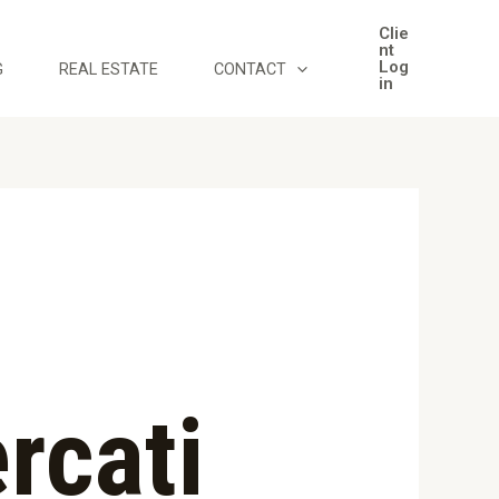
Clie
nt
Log
G
REAL ESTATE
CONTACT
in
rcati