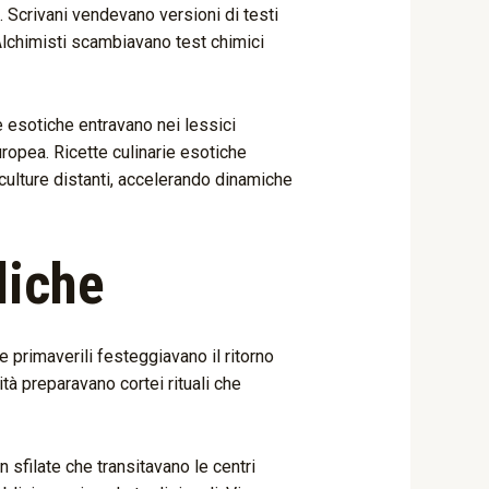
. Scrivani vendevano versioni di testi
 Alchimisti scambiavano test chimici
e esotiche entravano nei lessici
uropea. Ricette culinarie esotiche
culture distanti, accelerando dinamiche
liche
e primaverili festeggiavano il ritorno
tà preparavano cortei rituali che
 sfilate che transitavano le centri