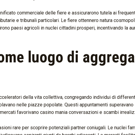
nificato commerciale delle fiere e assicurarono tutela ai frequenta
tarie e tribunali particolari. Le fiere ottennero natura cosmopoli
ono paesi agricoli in nuclei cittadini prosperi, incentivando la 
come luogo di aggreg
eratori della vita collettiva, congregando individui di differenti
olavano nelle piazze popolate. Questi appuntamenti superavano le
ercati favorivano casino mania conversazioni e scambi irrealizza
ioni rare per scoprire potenziali partner coniugali. Le nuclei fam