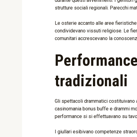
durante questi avvenimenti. I genitori g
strutture sociali regionali. Parecchi m
Le osterie accanto alle aree fieristich
condividevano vissuti religiose. Le f
comunitari accrescevano la conoscenza 
Performance,
tradizionali
Gli spettacoli drammatici costituivano 
casinomania bonus buffe e drammi morali.
performance si si effettuavano su tavola
I giullari esibivano competenze straor