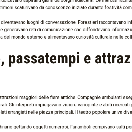
iudicavano aspiranti giunti da borghi adiacenti. Le mercati facilit
atrimoni scaturivano da conoscenze iniziate durante festività com
e diventavano luoghi di conversazione. Forestieri raccontavano in
iere generavano reti di comunicazione che diffondevano informaz
del mondo esterno e alimentavano curiosità culturale nelle collet
 passatempi e attraz
attrazioni maggiori delle fiere antiche. Compagnie ambulanti eseg
 Gli interpreti impiegavano visiere variopinte e abiti ricercati pe
ti arrangiati nelle piazze principali. Il teatro popolare univa div
dinarie gettando oggetti numerosi. Funamboli compivano salti pe