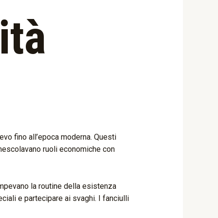
ità
ioevo fino all’epoca moderna. Questi
re mescolavano ruoli economiche con
ompevano la routine della esistenza
ali e partecipare ai svaghi. I fanciulli