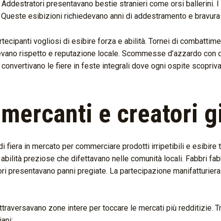
o. Addestratori presentavano bestie stranieri come orsi ballerini
. Queste esibizioni richiedevano anni di addestramento e bravura 
ecipanti vogliosi di esibire forza e abilità. Tornei di combattimen
tenevano rispetto e reputazione locale. Scommesse d’azzardo con 
convertivano le fiere in feste integrali dove ogni ospite scopriv
mercanti e creatori g
 fiera in mercato per commerciare prodotti irripetibili e esibire 
bilità preziose che difettavano nelle comunità locali. Fabbri fa
ri presentavano panni pregiate. La partecipazione manifatturiera
traversavano zone intere per toccare le mercati più redditizie. T
ani: