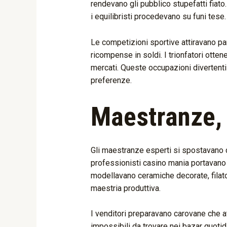
rendevano gli pubblico stupefatti fiat
i equilibristi procedevano su funi tese
Le competizioni sportive attiravano part
ricompense in soldi. I trionfatori ot
mercati. Queste occupazioni divertenti 
preferenze.
Maestranze, 
Gli maestranze esperti si spostavano di
professionisti casino mania portavano a
modellavano ceramiche decorate, filato
maestria produttiva.
I venditori preparavano carovane che at
impossibili da trovare nei bazar quotidi